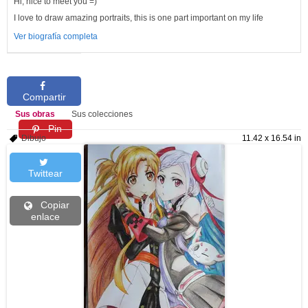
Hi, nice to meet you =)
I love to draw amazing portraits, this is one part important on my life
Ver biografía completa
Compartir
Sus obras
Sus colecciones
Pin
Dibujo
11.42 x 16.54 in
Twittear
Copiar
enlace